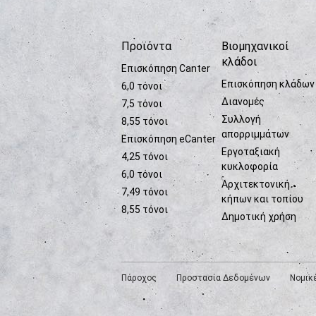
Προϊόντα
Βιομηχανικοί
κλάδοι
Επισκόπηση Canter
Επισκόπηση κλάδων
6,0 τόνοι
Διανομές
7,5 τόνοι
Συλλογή
8,55 τόνοι
απορριμμάτων
Επισκόπηση eCanter
Εργοταξιακή
4,25 τόνοι
κυκλοφορία
6,0 τόνοι
Αρχιτεκτονική
7,49 τόνοι
κήπων και τοπίου
8,55 τόνοι
Δημοτική χρήση
Πάροχος
Προστασία Δεδομένων
Νομικ