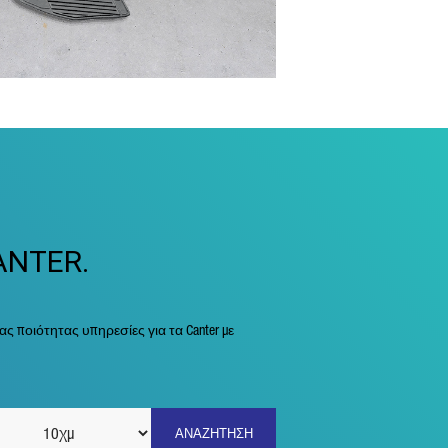
ANTER.
 ποιότητας υπηρεσίες για τα Canter με