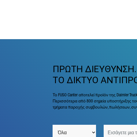
ΠΡΩΤΗ ΔΙΕΥΘΥΝΣΗ.
ΤΟ ΔΙΚΤΥΟ ΑΝΤΙΠΡ
Το FUSO Canter αποτελεί προϊόν της Daimler Tru
Περισσότερα από 800 σημεία υποστήριξης του
τμήματα παροχής συμβουλών, πωλήσεων, συν