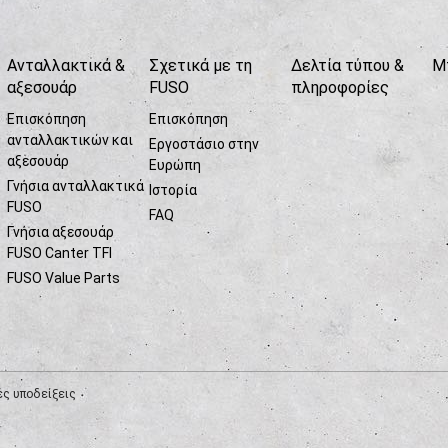
Ανταλλακτικά &
Σχετικά με τη
Δελτία τύπου &
Μ
αξεσουάρ
FUSO
πληροφορίες
Επισκόπηση
Επισκόπηση
ανταλλακτικών και
Εργοστάσιο στην
αξεσουάρ
Ευρώπη
Γνήσια ανταλλακτικά
Ιστορία
FUSO
FAQ
Γνήσια αξεσουάρ
FUSO Canter TFI
FUSO Value Parts
ές υποδείξεις