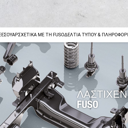
ΞΕΣΟΥΆΡ
ΣΧΕΤΙΚΆ ΜΕ ΤΗ FUSO
ΔΕΛΤΊΑ ΤΎΠΟΥ & ΠΛΗΡΟΦΟΡ
ν
ταλλακτικά FUSO
Εργοταξιακή κυκλοφορία
Γνήσια αξεσουάρ FUSO Canter TFI
Αρχιτεκτονική κήπων και τοπίου
FUSO Value P
τόνοι
nter
ΛΑΣΤΙΧΕΝ
FUSO