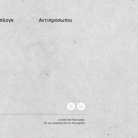
πλογκ
Αντιπρόσωποι
2026 FUSO Truck Europe.
Με την επιφύλαξη παντός δικαιώματος