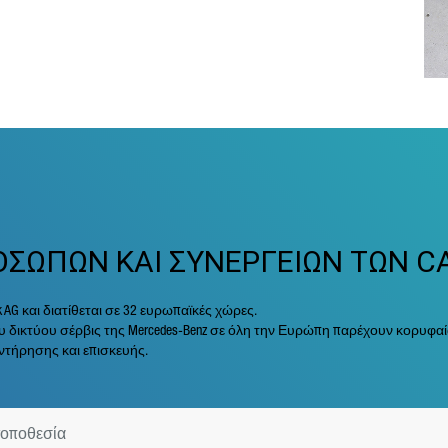
ΟΣΩΠΩΝ ΚΑΙ ΣΥΝΕΡΓΕΙΩΝ ΤΩΝ C
ck AG και διατίθεται σε 32 ευρωπαϊκές χώρες.
 δικτύου σέρβις της Mercedes-Benz σε όλη την Ευρώπη παρέχουν κορυφαίας
τήρησης και επισκευής.