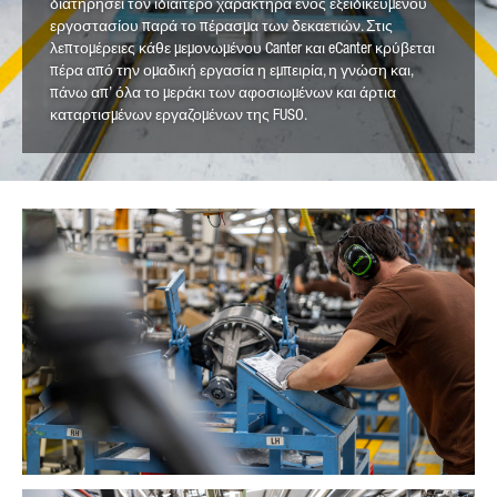
διατηρήσει τον ιδιαίτερο χαρακτήρα ενός εξειδικευμένου
εργοστασίου παρά το πέρασμα των δεκαετιών. Στις
λεπτομέρειες κάθε μεμονωμένου Canter και eCanter κρύβεται
πέρα από την ομαδική εργασία η εμπειρία, η γνώση και,
πάνω απ’ όλα το μεράκι των αφοσιωμένων και άρτια
καταρτισμένων εργαζομένων της FUSO.