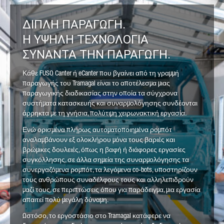
ΔΙΠΛΗ ΠΑΡΑΓΩΓΗ.
Η ΥΨΗΛΗ ΤΕΧΝΟΛΟΓΙΑ
ΣΥΝΑΝΤΑ ΤΗΝ ΠΑΡΑΓΩΓΗ.
Κάθε FUSO Canter ή eCanter που βγαίνει από τη γραμμή
παραγωγής του Tramagal είναι το αποτέλεσμα μιας
παραγωγικής διαδικασίας στην οποία τα σύγχρονα
συστήματα κατασκευής και συναρμολόγησης συνδέονται
άρρηκτα με τη γνήσια, πολύτιμη χειρωνακτική εργασία.
Ενώ ορισμένα πλήρως αυτοματοποιημένα ρομπότ
αναλαμβάνουν εξ ολοκλήρου μόνα τους βαριές και
βρώμικες δουλειές, όπως η βαφή ή διάφορες εργασίες
συγκόλλησης, σε άλλα σημεία της συναρμολόγησης τα
συνεργαζόμενα ρομπότ, τα λεγόμενα co-bots, υποστηρίζουν
τους ανθρώπους συναδέλφους τους και αλληλεπιδρούν
μαζί τους, σε περιπτώσεις όπου για παράδειγμα, μια εργασία
απαιτεί πολύ μεγάλη δύναμη.
Ωστόσο, το εργοστάσιο στο Tramagal κατάφερε να