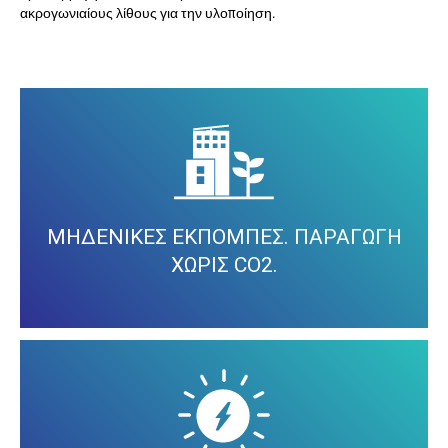
ακρογωνιαίους λίθους για την υλοποίηση.
Το εργοστάσιο στο Tramagal έχει καταφέρει να μειώσει
σταδιακά τις εκπομπές CO2 τα τελευταία χρόνια και
μάλιστα το 2021 σημείωσε μείωση 50% σε σύγκριση με το
προηγούμενο έτος. Μέχρι το τέλος του 2022, η FUSO
στοχεύει πολύ συγκεκριμένα η παραγωγή της να είναι
πλήρως απαλλαγμένη από εκπομπές CO2.
ΜΗΔΕΝΙΚΕΣ ΕΚΠΟΜΠΕΣ. ΠΑΡΑΓΩΓΗ
ΧΩΡΙΣ CO2.
Χάρη στη γεωγραφική του θέση, το Santarém είναι μία από
τις περιοχές της Πορτογαλίας με τις περισσότερες ώρες
ηλιοφάνειας ετησίως, πράγμα που σημαίνει ότι οι
συνθήκες για την παραγωγή ηλιακής ενέργειας στο