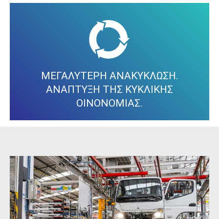
Εκτός από τα άλλα μέτρα, το εργοστάσιο αξιολογεί
συνεχώς και ενεργά όλες τις δυνατότητες για να
καταστήσει την κυκλική οικονομία του ακόμα πιο
αποτελεσματική. Ο στόχος είναι να αποφεύγονται όσο το
δυνατόν περισσότερο τα απόβλητα και να
ανακυκλώνονται τα αξιοποιήσιμα υλικά.
ΜΕΓΑΛΥΤΕΡΗ ΑΝΑΚΥΚΛΩΣΗ.
ΑΝΑΠΤΥΞΗ ΤΗΣ ΚΥΚΛΙΚΗΣ
ΟΙΝΟΝΟΜΙΑΣ.