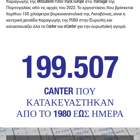
παραγωγής της Mitsubishi FUSO Truck Europe στο Tramagal της
ΑΡΙΘΜΌΣ ΤΗΛΕΦΏΝΟΥ*
Πορτογαλίας από τις αρχές του 2022. Το εργοστάσιο, που βρίσκεται
περίπου 150 χιλιόμετρα βορειοανατολικά της Λισαβόνας, είναι η
κεντρική μονάδα παραγωγής της FUSO στην Ευρώπη και
κατασκευάζει όλα τα Canter και eCanter για την ευρωπαϊκή αγορά.
ΤΟ ΜΉΝΥΜΆ ΣΑΣ (ΠΡΟΑΙΡΕΤΙΚΉ
ΕΠΙΛΟΓΉ)
251.744
CANTER ΠΟΥ
ΚΑΤΑΚΕΥΑΣΤΗΚΑΝ
* Υποχρεωτικό πεδίο
ΑΠΟ ΤΟ 1980 ΕΩΣ ΗΜΕΡΑ
Η επεξεργασία, η αποθήκευση και η χρήση των
δεδομένων σας γίνεται με ιδιαίτερη προσοχή
ακολουθώντας τις νομοθετικές διατάξεις για την
προστασία των δεδομένων, με βάση τη συγκατάθεσή
σας και μόνο για την επεξεργασία του αιτήματός
σας. Για περισσότερες λεπτομέρειες σχετικά με την