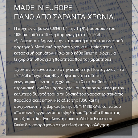
επεξεργασία των προσωπικών σας δεδομένων από
MADE IN EUROPE.
την Daimler Truck AG, καθώς και λεπτομερείς
πληροφορίες σχετικά με τα δικαιώματά σας,
ΠΑΝΩ ΑΠΟ ΣΑΡΑΝΤΑ ΧΡΟΝΙΑ.
ανατρέξτε στη ιστοσελίδα μας με τίτλο για την
προστασία δεδομένων.
Πληροφορίες προστασίας
δεδομένων
.
Η αρχή έγινε με ένα Canter FE 1 την 1η Φεβρουαρίου του
1980, και από το 1996 η παραγωγή στο Tramagal
εξειδικεύεται πλήρως στην κατασκευή αυτού του ελαφρού
φορτηγού. Μετά από σαράντα χρόνια εμπειρίας στην
κατασκευή οχημάτων πίσω από κάθε Canter υπάρχει μια
ξεχωριστή υπόσχεση ποιότητας που το χαρακτηρίζει.
Έχοντας το εργοστάσιο στην καρδιά της Πορτογαλίας – το
Friendly Captcha
Tramagal απέχει μόλις 40 χιλιόμετρα νότια από το
γεωγραφικό κέντρο της χώρας – το Canter διαθέτει μια
ευρωπαϊκή μονάδα παραγωγής που αντιπροσωπεύει με τον
καλύτερο δυνατό τρόπο τα βασικά του χαρακτηριστικά: τις
παραδοσιακές ιαπωνικές αξίες της FUSO και τη
συγχώνευση της μάρκας με την Daimler Truck AG. Και τα δύο
από κοινού εγγυώνται τα υψηλότερα πρότυπα ποιότητας
και αξιοπιστίας. Επιπλέον, η ετικέτα «Made in Europe» του
Canter δεν αφορά μόνο στην τελική συναρμολόγηση.