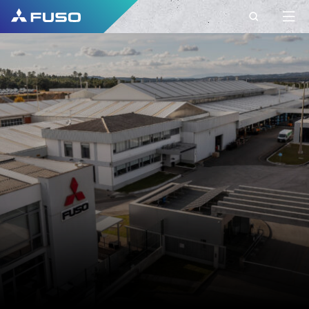
ΕΠΙΚΟΙΝΩΝΊΑ
ΣΤΟΙΧΕΙΑ
ΕΠΙΚΟΙΝΩΝΙΑΣ ΜΕ
ΤΗ FUSO EUROPE
Έχετε ερωτήσεις;
Στείλτε μας το αίτημά σας
χρησιμοποιώντας αυτή τη φόρμα
επικοινωνίας.
ΌΝΟΜΑ*