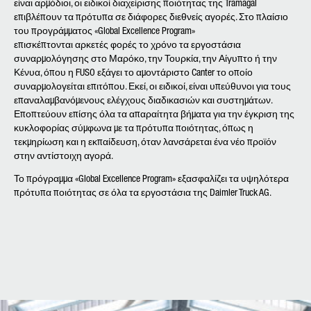
είναι αρμόδιοι, οι ειδικοί διαχείρισης ποιότητας της Tramagal
επιβλέπουν τα πρότυπα σε διάφορες διεθνείς αγορές. Στο πλαίσιο
του προγράμματος «Global Excellence Program»
επισκέπτονται αρκετές φορές το χρόνο τα εργοστάσια
συναρμολόγησης στο Μαρόκο, την Τουρκία, την Αίγυπτο ή την
Κένυα, όπου η FUSO εξάγει το αμοντάριστο Canter το οποίο
συναρμολογείται επιτόπου. Εκεί, οι ειδικοί, είναι υπεύθυνοι για τους
επαναλαμβανόμενους ελέγχους διαδικασιών και συστημάτων.
Εποπτεύουν επίσης όλα τα απαραίτητα βήματα για την έγκριση της
κυκλοφορίας σύμφωνα με τα πρότυπα ποιότητας, όπως η
τεκμηρίωση και η εκπαίδευση, όταν λανσάρεται ένα νέο προϊόν
στην αντίστοιχη αγορά.
Το πρόγραμμα «Global Excellence Program» εξασφαλίζει τα υψηλότερα
πρότυπα ποιότητας σε όλα τα εργοστάσια της Daimler Truck AG.