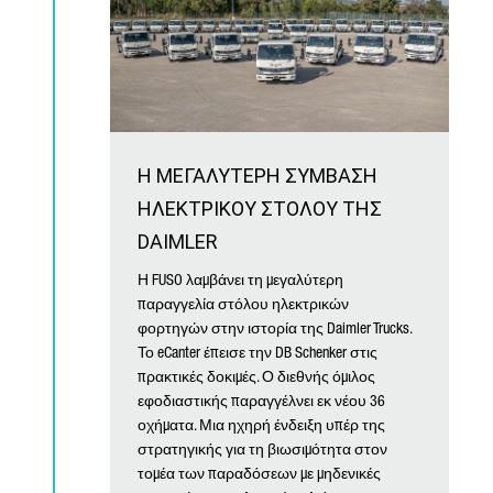
Η ΜΕΓΑΛΥΤΕΡΗ ΣΥΜΒΑΣΗ
ΗΛΕΚΤΡΙΚΟΥ ΣΤΟΛΟΥ ΤΗΣ
DAIMLER
Η FUSO λαμβάνει τη μεγαλύτερη
παραγγελία στόλου ηλεκτρικών
φορτηγών στην ιστορία της Daimler Trucks.
Το eCanter έπεισε την DB Schenker στις
πρακτικές δοκιμές. Ο διεθνής όμιλος
εφοδιαστικής παραγγέλνει εκ νέου 36
οχήματα. Μια ηχηρή ένδειξη υπέρ της
στρατηγικής για τη βιωσιμότητα στον
τομέα των παραδόσεων με μηδενικές