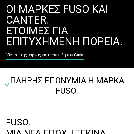
ΟΙ ΜΑΡΚΕΣ FUSO ΚΑΙ
ΕΠΏΝΥΜΟ*
CANTER.
ΕΤΟΙΜΕΣ ΓΙΑ
ΕΠΙΤΥΧΗΜΕΝΗ ΠΟΡΕΙΑ.
ΚΑΤΗΓΟΡΊΑ ΑΙΤΉΜΑΤΟΣ*
Ίδρυση της μάρκας και ανάπτυξη του Canter
Η ΧΏΡΑ ΣΑΣ*
ΠΛΗΡΗΣ ΕΠΩΝΥΜΙΑ Η ΜΑΡΚΑ
FUSO.
E-MAIL*
FUSO.
ΜΙΑ ΝΕΑ ΕΠΟΧΗ ΞΕΚΙΝΑ.