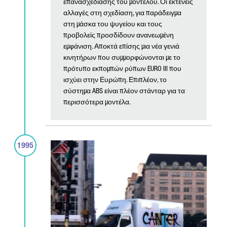
επανασχεδίασης του μοντέλου. Οι εκτενείς
αλλαγές στη σχεδίαση, για παράδειγμα
στη μάσκα του ψυγείου και τους
προβολείς προσδίδουν ανανεωμένη
εμφάνιση. Αποκτά επίσης μια νέα γενιά
κινητήρων που συμμορφώνονται με το
πρότυπο εκπομπών ρύπων EURO III που
ισχύει στην Ευρώπη. Επιπλέον, το
σύστημα ABS είναι πλέον στάνταρ για τα
περισσότερα μοντέλα.
1995