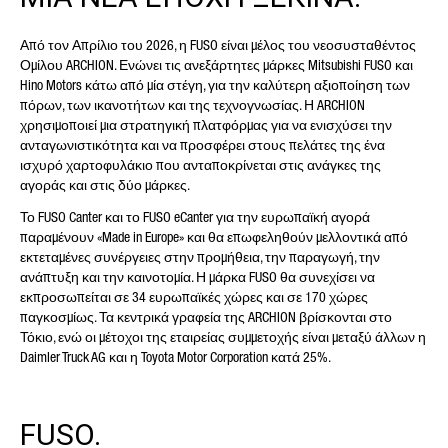
ΑΡΙΘΜΌΣ ΤΗΛΕΦΏΝΟΥ*
Από τον Απρίλιο του 2026, η FUSO είναι μέλος του νεοσυσταθέντος
Ομίλου ARCHION. Ενώνει τις ανεξάρτητες μάρκες Mitsubishi FUSO και
Hino Motors κάτω από μία στέγη, για την καλύτερη αξιοποίηση των
πόρων, των ικανοτήτων και της τεχνογνωσίας. Η ARCHION
ΤΟ ΜΉΝΥΜΆ ΣΑΣ (ΠΡΟΑΙΡΕΤΙΚΉ
χρησιμοποιεί μια στρατηγική πλατφόρμας για να ενισχύσει την
ανταγωνιστικότητα και να προσφέρει στους πελάτες της ένα
ΕΠΙΛΟΓΉ)
ισχυρό χαρτοφυλάκιο που ανταποκρίνεται στις ανάγκες της
αγοράς και στις δύο μάρκες.
Το FUSO Canter και το FUSO eCanter για την ευρωπαϊκή αγορά
παραμένουν «Made in Europe» και θα επωφεληθούν μελλοντικά από
εκτεταμένες συνέργειες στην προμήθεια, την παραγωγή, την
ανάπτυξη και την καινοτομία. Η μάρκα FUSO θα συνεχίσει να
εκπροσωπείται σε 34 ευρωπαϊκές χώρες και σε 170 χώρες
παγκοσμίως. Τα κεντρικά γραφεία της ARCHION βρίσκονται στο
Τόκιο, ενώ οι μέτοχοι της εταιρείας συμμετοχής είναι μεταξύ άλλων η
* Υποχρεωτικό πεδίο
Daimler Truck AG και η Toyota Motor Corporation κατά 25%.
Η επεξεργασία, η αποθήκευση και η χρήση των
δεδομένων σας γίνεται με ιδιαίτερη προσοχή
ακολουθώντας τις νομοθετικές διατάξεις για την
προστασία των δεδομένων, με βάση τη συγκατάθεσή
FUSO.
σας και μόνο για την επεξεργασία του αιτήματός
σας. Για περισσότερες λεπτομέρειες σχετικά με την