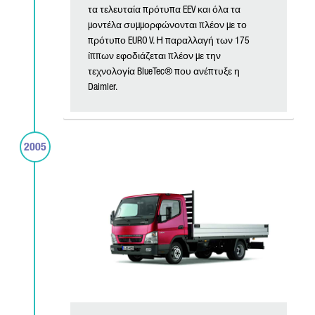
τα τελευταία πρότυπα EEV και όλα τα
μοντέλα συμμορφώνονται πλέον με το
πρότυπο EURO V. Η παραλλαγή των 175
ίππων εφοδιάζεται πλέον με την
τεχνολογία BlueTec® που ανέπτυξε η
Daimler.
2005