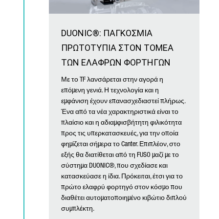
DUONIC®: ΠΑΓΚΟΣΜΙΑ
ΠΡΩΤΟΤΥΠΙΑ ΣΤΟΝ ΤΟΜΕΑ
ΤΩΝ ΕΛΑΦΡΩΝ ΦΟΡΤΗΓΩΝ
Με το TF λανσάρεται στην αγορά η
επόμενη γενιά. Η τεχνολογία και η
εμφάνιση έχουν επανασχεδιαστεί πλήρως.
Ένα από τα νέα χαρακτηριστικά είναι το
πλαίσιο και η αδιαμφισβήτητη φιλικότητα
προς τις υπερκατασκευές, για την οποία
φημίζεται σήμερα το Canter. Επιπλέον, στο
εξής θα διατίθεται από τη FUSO μαζί με το
σύστημα DUONIC®, που σχεδίασε και
κατασκεύασε η ίδια. Πρόκειται, έτσι για το
πρώτο ελαφρύ φορτηγό στον κόσμο που
διαθέτει αυτοματοποιημένο κιβώτιο διπλού
συμπλέκτη.