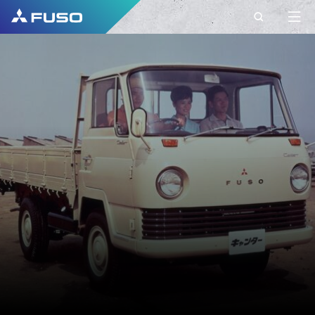
ΕΠΙΚΟΙΝΩΝΊΑ
ΣΤΟΙΧΕΙΑ
ΕΠΙΚΟΙΝΩΝΙΑΣ ΜΕ
ΤΗ FUSO EUROPE
Έχετε ερωτήσεις;
Στείλτε μας το αίτημά σας
χρησιμοποιώντας αυτή τη φόρμα
επικοινωνίας.
ΌΝΟΜΑ*