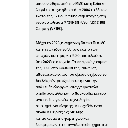
απομονώθηκε από την MMC και η Daimler-
Chrysler κατείχε ήδη από το 2004 το 65 τοις
εκατό της πλειοψηφικής συμμετοχής στη
νεοσυσταθείσα Mitsubishi FUSO Truck & Bus
Company (MFTBC).
Μέχρι το 2026, η σημερινή Daimler Truck AG
κατείχε σχεδόν το 90 τοις εκατό των
μετοχών και η μάρκα FUSO αποτελούσε
θεμελιώδες στοιχείο. Τα κεντρικά γραφεία
της FUSO στο Kawasaki της Ιαπωνίας
αποτέλεσαν εντός του ομίλου όχι μόνο το
διεθνές κέντρο εξειδίκευσης για την
ανάπτυξη ελαφρών επαγγελματικών
οχημάτων, αλλά και το παγκόσμιο κέντρο
ανάπτυξης για νέες τεχνολογίες
συστημάτων κίνησης. Με σχεδόν έναν
αιώνα εμπειρίας ως διεθνής
κατασκευαστής φορτηγών και
λεωφορείων, τα επαγγελματικά οχήματα με