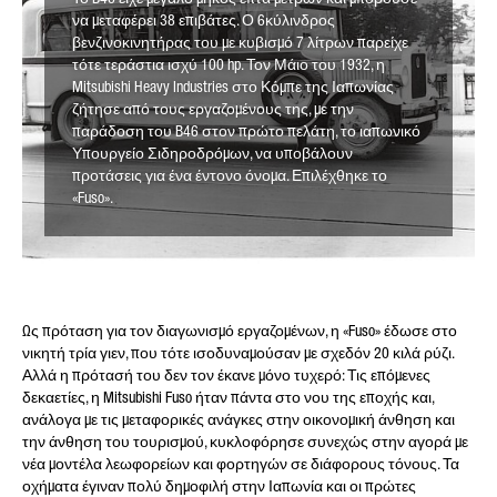
να μεταφέρει 38 επιβάτες. Ο 6κύλινδρος
βενζινοκινητήρας του με κυβισμό 7 λίτρων παρείχε
τότε τεράστια ισχύ 100 hp. Τον Μάιο του 1932, η
Mitsubishi Heavy Industries στο Κόμπε της Ιαπωνίας
ζήτησε από τους εργαζομένους της, με την
παράδοση του B46 στον πρώτο πελάτη, το ιαπωνικό
Υπουργείο Σιδηροδρόμων, να υποβάλουν
προτάσεις για ένα έντονο όνομα. Επιλέχθηκε το
«Fuso».
Ως πρόταση για τον διαγωνισμό εργαζομένων, η «Fuso» έδωσε στο
νικητή τρία γιεν, που τότε ισοδυναμούσαν με σχεδόν 20 κιλά ρύζι.
Αλλά η πρότασή του δεν τον έκανε μόνο τυχερό: Τις επόμενες
δεκαετίες, η Mitsubishi Fuso ήταν πάντα στο νου της εποχής και,
ανάλογα με τις μεταφορικές ανάγκες στην οικονομική άνθηση και
την άνθηση του τουρισμού, κυκλοφόρησε συνεχώς στην αγορά με
νέα μοντέλα λεωφορείων και φορτηγών σε διάφορους τόνους. Τα
οχήματα έγιναν πολύ δημοφιλή στην Ιαπωνία και οι πρώτες