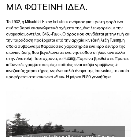
επεξεργασία των προσωπικών σας δεδομένων από
ΜΙΑ ΦΩΤΕΙΝΗ ΙΔΕΑ.
την Daimler Truck AG, καθώς και λεπτομερείς
πληροφορίες σχετικά με τα δικαιώματά σας,
ανατρέξτε στη ιστοσελίδα μας με τίτλο για την
Το 1932, η Mitsubishi Heavy Industries ονόμασε για πρώτη φορά ένα
προστασία δεδομένων.
Πληροφορίες προστασίας
από τα βαριά επαγγελματικά οχήματα της, ένα λεωφορείο με την
δεδομένων
.
ονομασία μοντέλου B46, «Fuso». Ο όρος που συνδέεται με την τιμή και
την παράδοση προέρχεται από την αρχαία κινεζική λέξη Fusang, η
οποία σύμφωνα με παραδόσεις χαρακτηρίζει ένα ιερό δέντρο της
αιώνιας ζωής που μεγαλώνει σε ένα νησί, όπου ο ήλιος ανατέλλει
στην Ανατολή. Ταυτόχρονα, το Fusang μπορεί να βρεθεί στις πρώτες
ιαπωνικές γραμματοσειρές, οι οποίες είναι ακόμα γραμμένες με
κινεζικούς χαρακτήρες, ως ένα παλιό όνομα της Ιαπωνίας, το οποίο
Friendly Captcha
προφέρεται στα ιαπωνικά «Fuso». Η μάρκα FUSO γεννήθηκε.
Το B46 είχε μεγάλο μήκος επτά μέτρων και μπορούσε