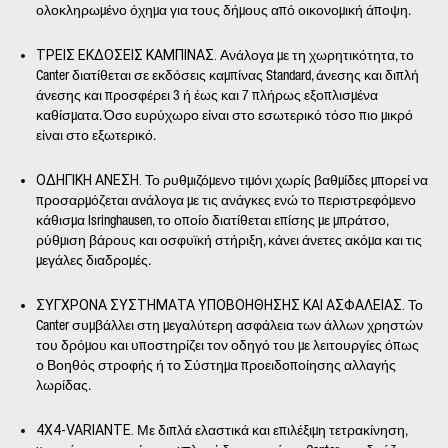
ολοκληρωμένο όχημα για τους δήμους από οικονομική άποψη.
ΤΡΕΙΣ ΕΚΔΟΣΕΙΣ ΚΑΜΠΙΝΑΣ.
Ανάλογα με τη χωρητικότητα, το
Canter διατίθεται σε εκδόσεις καμπίνας Standard, άνεσης και διπλή
άνεσης και προσφέρει 3 ή έως και 7 πλήρως εξοπλισμένα
καθίσματα. Όσο ευρύχωρο είναι στο εσωτερικό τόσο πιο μικρό
είναι στο εξωτερικό.
ΟΔΗΓΙΚΗ ΑΝΕΣΗ.
Το ρυθμιζόμενο τιμόνι χωρίς βαθμίδες μπορεί να
προσαρμόζεται ανάλογα με τις ανάγκες ενώ το περιστρεφόμενο
κάθισμα Isringhausen, το οποίο διατίθεται επίσης με μπράτσο,
ρύθμιση βάρους και οσφυϊκή στήριξη, κάνει άνετες ακόμα και τις
μεγάλες διαδρομές.
ΣΥΓΧΡΟΝΑ ΣΥΣΤΗΜΑΤΑ ΥΠΟΒΟΗΘΗΣΗΣ ΚΑΙ ΑΣΦΑΛΕΙΑΣ.
Το
Canter συμβάλλει στη μεγαλύτερη ασφάλεια των άλλων χρηστών
του δρόμου και υποστηρίζει τον οδηγό του με λειτουργίες όπως
ο Βοηθός στροφής ή το Σύστημα προειδοποίησης αλλαγής
λωρίδας.
4X4-VARIANTE.
Με διπλά ελαστικά και επιλέξιμη τετρακίνηση,