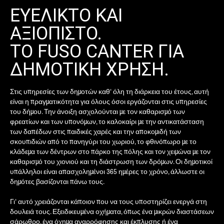
ΕΥΕΛΙΚΤΟ ΚΑΙ
ΕΠΏΝΥΜΟ*
ΑΞΙΟΠΙΣΤΟ.
ΤΟ FUSO CANTER ΓΙΑ
ΔΗΜΟΤΙΚΗ ΧΡΗΣΗ.
ΚΑΤΗΓΟΡΊΑ ΑΙΤΉΜΑΤΟΣ*
Στις υπηρεσίες των δημοτών καθ' όλη τη διάρκεια του έτους, αυτή
είναι η πραγματικότητα για όλους όσοι εργάζονται στις υπηρεσίες
του δήμου. Την άνοιξη ασχολούνται με τον καθαρισμό των
φρεατίων και των υπονόμων, το καλοκαίρι με την αντικατάσταση
Η ΧΏΡΑ ΣΑΣ*
των δαπέδων στις παιδικές χαρές και την αποκομιδή των
σκουπιδιών από το πανηγύρι του χωριού, το φθινόπωρο με το
κλάδεμα των δέντρων στο πάρκο της πόλης και τον χειμώνα με τον
καθαρισμό του χιονιού και τη διάστρωση των δρόμων. Οι δημοτικοί
υπάλληλοι είναι απασχολημένοι 365 ημέρες το χρόνο, άλλωστε οι
E-MAIL*
δημότες βασίζονται πάνω τους.
Γι' αυτό χρειάζονται κάποιον που να τους υποστηρίζει ενεργά στη
δουλειά τους. Εξειδικευμένα οχήματα, όπως ένα μικρών διαστάσεων
σάρωθρο, ένα όχημα αναρρόφησης και έκπλυσης ή ένα