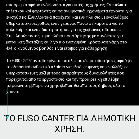
ΑΡΙΘΜΌΣ ΤΗΛΕΦΏΝΟΥ*
απορριμματοφόρο ενδείκνυνται για αυτές τις χρήσεις. Οι ευέλικτοι
τηλεσκοπικοί φορτωτές και τα ανυψωτικά μηχανήματα έρχονται για
ενισχύσεις. Εναλλακτικά παρέχεται και ένα πλαίσιο με εναλλάξιμες
υπερκατασκευές, όπως ένας γερανός πάνω σε καρότσα για το
καλοκαίρι και ένας διαστρωτήρας για τις χειμερινές υπηρεσίες.
Συμπληρώνοντας με μια πλάκα προσάρτησης με συνδέσεις για
ΤΟ ΜΉΝΥΜΆ ΣΑΣ (ΠΡΟΑΙΡΕΤΙΚΉ
μετωπικές διατάξεις και λίγο πιο ενισχυμένη πρόσφυση χάρη στο
ΕΠΙΛΟΓΉ)
4x4, ο κινούμενος βοηθός είναι έτοιμος για κάθε χρήση.
Το FUSO Canter ανταποκρίνεται σε όλες αυτές τις απαιτήσεις αφού με
το εξαιρετικά ανθεκτικό πλαίσιο για εξειδικευμένες και εναλλάξιμες
υπερκατασκευές μαζί με τους απαραίτητους δυναμολήπτες που
παρέχονται από το εργοστάσιο και την προαιρετική επιλέξιμη
τετρακίνηση, μπορεί να χρησιμοποιηθεί από τους δήμους όλο το
χρόνο.
* Υποχρεωτικό πεδίο
Η επεξεργασία, η αποθήκευση και η χρήση των
ΤΟ FUSO CANTER ΓΙΑ ΔΗΜΟΤΙΚΗ
δεδομένων σας γίνεται με ιδιαίτερη προσοχή
ακολουθώντας τις νομοθετικές διατάξεις για την
ΧΡΗΣΗ.
προστασία των δεδομένων, με βάση τη συγκατάθεσή
σας και μόνο για την επεξεργασία του αιτήματός
σας. Για περισσότερες λεπτομέρειες σχετικά με την