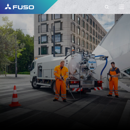
ΕΠΙΚΟΙΝΩΝΊΑ
ΣΤΟΙΧΕΙΑ
ΕΠΙΚΟΙΝΩΝΙΑΣ ΜΕ
ΤΗ FUSO EUROPE
Έχετε ερωτήσεις;
Στείλτε μας το αίτημά σας
χρησιμοποιώντας αυτή τη φόρμα
επικοινωνίας.
ΌΝΟΜΑ*