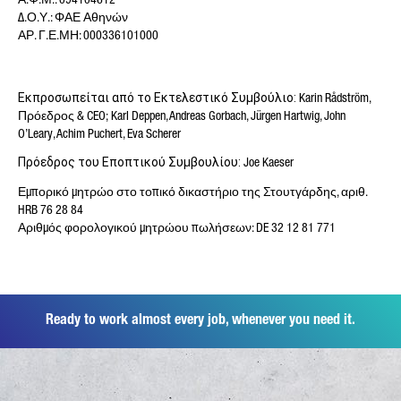
Δ.Ο.Υ.: ΦΑΕ Αθηνών
ΕΠΏΝΥΜΟ*
ΑΡ. Γ.Ε.ΜΗ: 000336101000
Εκπροσωπείται από το Εκτελεστικό Συμβούλιο:
Karin Rådström,
Πρόεδρος & CEO; Karl Deppen, Andreas Gorbach, Jürgen Hartwig, John
ΚΑΤΗΓΟΡΊΑ ΑΙΤΉΜΑΤΟΣ*
O’Leary, Achim Puchert, Eva Scherer
Πρόεδρος του Εποπτικού Συμβουλίου:
Joe Kaeser
Εμπορικό μητρώο στο τοπικό δικαστήριο της Στουτγάρδης, αριθ.
HRB 76 28 84
Η ΧΏΡΑ ΣΑΣ*
Αριθμός φορολογικού μητρώου πωλήσεων: DE 32 12 81 771
E-MAIL*
Ready to work almost every job, whenever you need it.