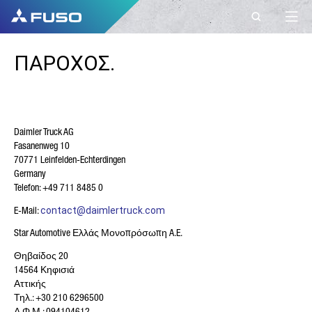
ΕΠΙΚΟΙΝΩΝΊΑ
ΠΑΡΟΧΟΣ.
ΣΤΟΙΧΕΙΑ
ΕΠΙΚΟΙΝΩΝΙΑΣ ΜΕ
Daimler Truck AG
ΤΗ FUSO EUROPE
Fasanenweg 10
70771 Leinfelden-Echterdingen
Germany
Telefon: +49 711 8485 0
Έχετε ερωτήσεις;
Στείλτε μας το αίτημά σας
E-Mail:
contact@daimlertruck.com
χρησιμοποιώντας αυτή τη φόρμα
Star Automotive Ελλάς Μονοπρόσωπη A.E.
επικοινωνίας.
Θηβαίδος 20
14564 Κηφισιά
ΌΝΟΜΑ*
Αττικής
Τηλ.: +30 210 6296500
Α.Φ.Μ.: 094104612