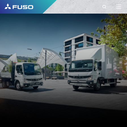
ΕΠΙΚΟΙΝΩΝΊΑ
ΣΤΟΙΧΕΙΑ
ΕΠΙΚΟΙΝΩΝΙΑΣ ΜΕ
ΤΗ FUSO EUROPE
Έχετε ερωτήσεις;
Στείλτε μας το αίτημά σας
χρησιμοποιώντας αυτή τη φόρμα
επικοινωνίας.
ΌΝΟΜΑ*