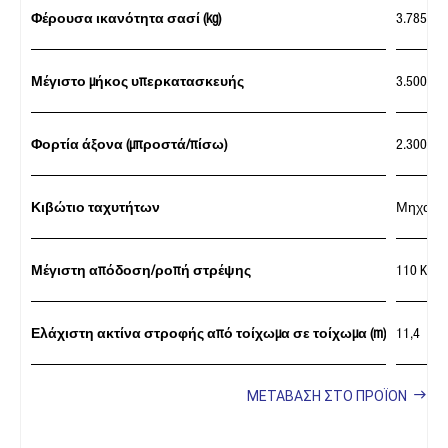
Φέρουσα ικανότητα σασί (kg)
3.785
Μέγιστο μήκος υπερκατασκευής
3.500
Φορτία άξονα (μπροστά/πίσω)
2.300/4.
Κιβώτιο ταχυτήτων
Μηχανικ
Μέγιστη απόδοση/ροπή στρέψης
110 Kw (
Ελάχιστη ακτίνα στροφής από τοίχωμα σε τοίχωμα (m)
11,4
ΜΕΤΑΒΑΣΗ ΣΤΟ ΠΡΟΪΟΝ