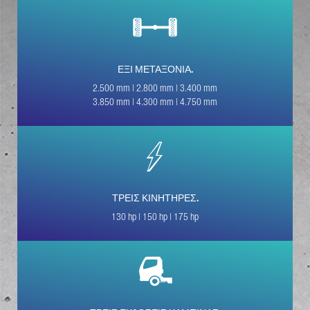
ΑΡΙΘΜΌΣ ΤΗΛΕΦΏΝΟΥ*
ΕΞΙ ΜΕΤΑΞΟΝΙΑ.
ΤΟ ΜΉΝΥΜΆ ΣΑΣ (ΠΡΟΑΙΡΕΤΙΚΉ
2.500 mm | 2.800 mm | 3.400 mm
ΕΠΙΛΟΓΉ)
3.850 mm | 4.300 mm | 4.750 mm
ΤΡΕΙΣ ΚΙΝΗΤΗΡΕΣ.
130 hp | 150 hp | 175 hp
* Υποχρεωτικό πεδίο
Η επεξεργασία, η αποθήκευση και η χρήση των
δεδομένων σας γίνεται με ιδιαίτερη προσοχή
ακολουθώντας τις νομοθετικές διατάξεις για την
προστασία των δεδομένων, με βάση τη συγκατάθεσή
σας και μόνο για την επεξεργασία του αιτήματός
σας. Για περισσότερες λεπτομέρειες σχετικά με την