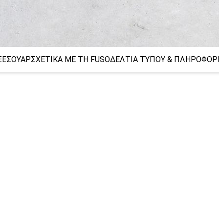
ΞΕΣΟΥΆΡ
ΣΧΕΤΙΚΆ ΜΕ ΤΗ FUSO
ΔΕΛΤΊΑ ΤΎΠΟΥ & ΠΛΗΡΟΦΟΡ
ν
ταλλακτικά FUSO
Εργοταξιακή κυκλοφορία
Γνήσια αξεσουάρ FUSO Canter TFI
Αρχιτεκτονική κήπων και τοπίου
FUSO Value P
τόνοι
nter
ΔΙΑΚΟΠΤΗ