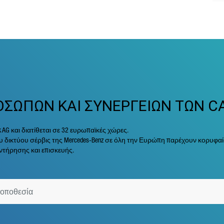
ΟΣΩΠΩΝ ΚΑΙ ΣΥΝΕΡΓΕΙΩΝ ΤΩΝ C
ck AG και διατίθεται σε 32 ευρωπαϊκές χώρες.
 δικτύου σέρβις της Mercedes-Benz σε όλη την Ευρώπη παρέχουν κορυφαίας
τήρησης και επισκευής.