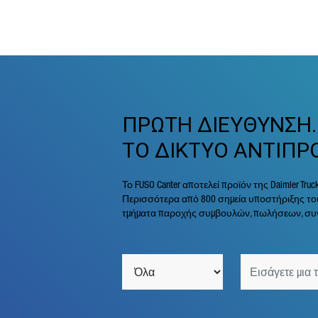
ΠΡΩΤΗ ΔΙΕΥΘΥΝΣΗ.
ΤΟ ΔΙΚΤΥΟ ΑΝΤΙΠΡ
Το FUSO Canter αποτελεί προϊόν της Daimler Tru
Περισσότερα από 800 σημεία υποστήριξης του
τμήματα παροχής συμβουλών, πωλήσεων, συν