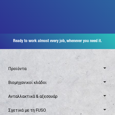
Ready to work almost every job, whenever you need it.
Προϊόντα
Επισκόπηση Canter
Βιομηχανικοί κλάδοι
6,0 τόνοι
Επισκόπηση κλάδων
Ανταλλακτικά & αξεσουάρ
7,5 τόνοι
Διανομές
8,55 τόνοι
Επισκόπηση ανταλλακτικών και αξεσουάρ
Σχετικά με τη FUSO
Συλλογή απορριμμάτων