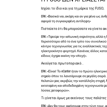
Ισχύει το ίδιο και για τη μάρκα της FUSO;
ERK: «Βασικά ναι, ακόμη και αν για μένα ως
αφορά τη συγκεκριμένη αντίληψη»
Πιστεύετε ότι θα μπορούσατε να γίνετε ακ
ERK: «Τιμούμε την ιαπωνική σεμνότητα, αλλά η
περισσότερο από το ένα τρίτο του συνολικού 
κέντρο τεχνογνωσίας για τις εναλλακτικές τε
ηλεκτροκίνητο φορτηγό. Κανένας άλλος κατα
είδους όχημα εκείνη την εποχή».
Ακούγεται πρωτοποριακό…
ERK: «Είναι! Το eCanter ήταν το πρώτο ηλεκτ
σημείο όπου το λανσάρουμε σε μεγάλη σειρά.
πελατών μας ακριβώς την κατάλληλη στιγμή.
εκτεταμένη και αποδεδειγμένη τεχνογνωσία μα
λύσεις μεταφορών».
Τι γίνεται όμως με εκείνους τους πελάτες
ERK: «Δεν θα τους αφήσουμε στην τύχη τους, 