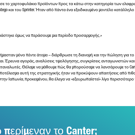
ωσε το χαρτοφυλάκιο προϊόντων προς τα κάτω στην κατηγορία των ελαφ
ego και του Sprinter. Ήταν από πάντα ένα εξειδικευμένο μοντέλο κατάλληλο 
ιάστηκε όμως να περάσουμε μια περίοδο προσαρμογής.»
, ήμασταν μόνο πέντε άτομα – διάρθρωσε τη διανομή και την πώληση για το 
ται. Έρευνα αγοράς, αναλύσεις τιμολόγησης, συγκρίσεις ανταγωνιστών και
αταναλωτές. Θέλαμε να μάθουμε πώς θα μπορούσαμε να λανσάρουμε το Can
Αποτέλεσμα αυτή της στρατηγικής ήταν να προκύψουν απαιτήσεις από πιθ
στην Ιαπωνία, προκειμένου, θα έλεγα να «εξευρωπαϊστεί» λίγο περισσότερο
περίμεναν το Canter;