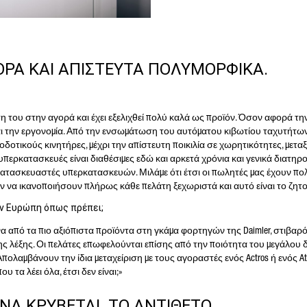
ΡΑ ΚΑΙ ΑΠΙΣΤΕΥΤΑ ΠΟΛΥΜΟΡΦΙΚΑ.
έση του στην αγορά και έχει εξελιχθεί πολύ καλά ως προϊόν. Όσον αφορά τη
και την εργονομία. Από την ενσωμάτωση του αυτόματου κιβωτίου ταχυτήτων
οδοτικούς κινητήρες, μέχρι την απίστευτη ποικιλία σε χωρητικότητες, μετα
υπερκατασκευές είναι διαθέσιμες εδώ και αρκετά χρόνια και γενικά διατηρ
ατασκευαστές υπερκατασκευών. Μιλάμε ότι έτσι οι πωλητές μας έχουν πο
 να ικανοποιήσουν πλήρως κάθε πελάτη ξεχωριστά και αυτό είναι το ζητο
ν Ευρώπη όπως πρέπει;
ον ένα από τα πιο αξιόπιστα προϊόντα στη γκάμα φορτηγών της Daimler, στιβαρ
 της λέξης. Οι πελάτες επωφελούνται επίσης από την ποιότητα του μεγάλου 
πολαμβάνουν την ίδια μεταχείριση με τους αγοραστές ενός Actros ή ενός At
 τα λέει όλα, έτσι δεν είναι;»
 ΝΑ ΚΡΥΒΕΤΑΙ. ΤΟ ΑΝΤΙΘΕΤΟ.