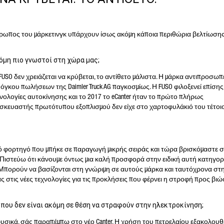
 άνθρωπος του μάρκετινγκ υπάρχουν ίσως ακόμη κάποια περιθώρια βελτίωση
όμη πιο γνωστοί στη χώρα μας;
 FUSO δεν χρειάζεται να κρύβεται, το αντίθετο μάλιστα. Η μάρκα αντιπροσωπ
όγκου πωλήσεων της Daimler Truck AG παγκοσμίως. Η FUSO φιλοξενεί επίσης
χνολογίες αυτοκίνησης και το 2017 το eCanter ήταν το πρώτο πλήρως
σκευαστής πρωτότυπου εξοπλισμού δεν είχε στο χαρτοφυλάκιό του τέτοι
ρικό φορτηγό που μπήκε σε παραγωγή μικρής σειράς και τώρα βρισκόμαστε 
 Πιστεύω ότι κάνουμε όντως μια καλή προσφορά στην ειδική αυτή κατηγορ
 Μπορούν να βασίζονται στη γνώριμη σε αυτούς μάρκα και ταυτόχρονα στ
ς στις νέες τεχνολογίες για τις προκλήσεις που φέρνει η στροφή προς βιώ
 που δεν είναι ακόμη σε θέση να στραφούν στην ηλεκτροκίνηση;
φυσικά, σάς παραπέμπω στο νέο Canter. Η χρήση του πετρελαίου εξακολουθ