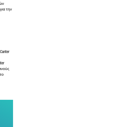
ρών
για την
Canter
ter
ανούς
 το