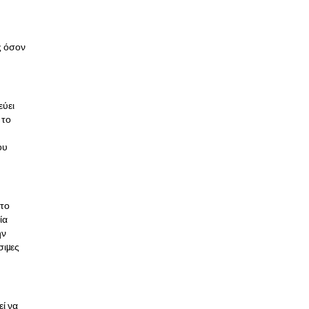
ς όσον
εύει
 το
ου
στο
ία
ην
σιμες
εί να