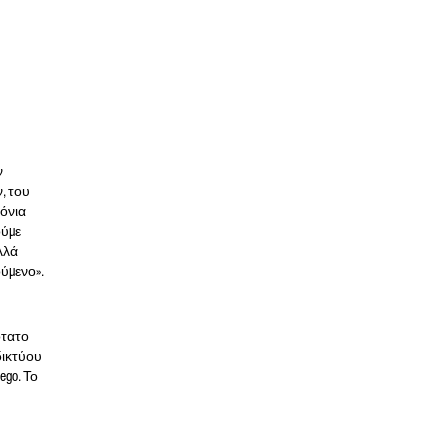
ν
, του
ξόνια
ούμε
λλά
ύμενο».
ότατο
δικτύου
ego. Το