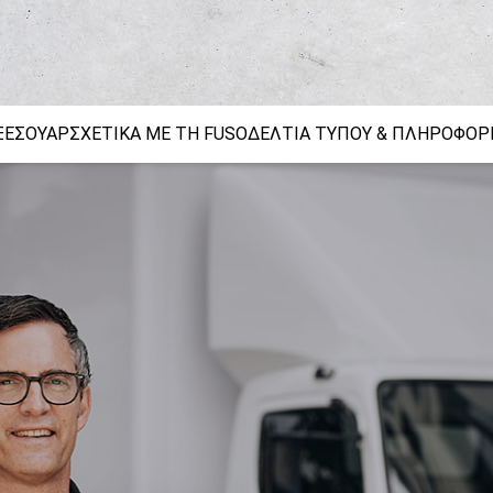
ΟΙΝΩΝΊΑ
ΞΕΣΟΥΆΡ
ΣΧΕΤΙΚΆ ΜΕ ΤΗ FUSO
ΔΕΛΤΊΑ ΤΎΠΟΥ & ΠΛΗΡΟΦΟΡ
ΤΟΙΧΕΙΑ ΕΠΙΚΟΙΝΩΝΙΑΣ ΜΕ ΤΗ
FUSO EUROPE
ν
ταλλακτικά FUSO
Εργοταξιακή κυκλοφορία
Γνήσια αξεσουάρ FUSO Canter TFI
Αρχιτεκτονική κήπων και τοπίου
FUSO Value P
ετε ερωτήσεις;
είλτε μας το αίτημά σας χρησιμοποιώντας αυτή τη φόρμα
τόνοι
ικοινωνίας.
nter
ΝΟΜΑ*
ΕΠΏΝΥΜΟ*