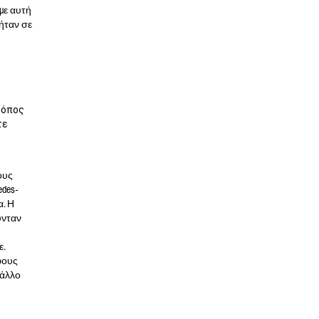
 με αυτή
 ήταν σε
ρόπος
τε
ους
des-
α. Η
ύνταν
ε.
φους
 άλλο