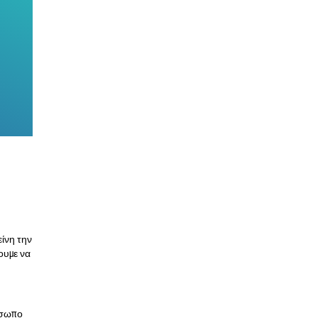
ίνη την
ουμε να
όσωπο