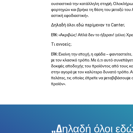
ουσιαστικά την κατάλληλη στιγμή. Ολοκλήρ
φορτηγών και βρήκε τη θέση του μεταξύ του At
αστική εφοδιαστική».
Δηλαδή όλοι εδώ περίμεναν το Canter;
ERK: «Ακριβώς! Απλά δεν το ήξεραν!
Χρε
(γέλια)
Τι εννοείς;
ERK: Εκείνη την εποχή, η ομάδα – φανταστείτε
με τον κλασικό τρόπο. Με ό,τι αυτό συνεπάγε
δοκιμές αποδοχής του προϊόντος από τους κ
στην αγορά με τον καλύτερο δυνατό τρόπο. 
πελάτες, τις οποίες έπρεπε να μεταβιβάσουμε 
προϊόν».
Δηλαδή όλοι εδώ 