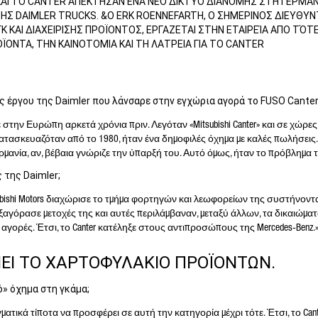
 ΚΑΙ ΤΟ CANTER ΑΠΕΚΤΗΣΑΝ ΕΝΑ ΝΕΟ ΔΙΚΤΥΟ ΔΙΑΝΟΜΗΣ ΣΤΗ ΓΕΡΜΑΝ
ΤΗΣ DAIMLER TRUCKS. &Ο ERK ROENNEFARTH, Ο ΣΗΜΕΡΙΝΟΣ ΔΙΕΥΘΥ
ΑΙ ΔΙΑΧΕΙΡΙΣΗΣ ΠΡΟΪΟΝΤΟΣ, ΕΡΓΑΖΕΤΑΙ ΣΤΗΝ ΕΤΑΙΡΕΊΑ ΑΠΟ ΤΌΤΕ
ΠΡΟΪΟΝΤΑ, ΤΗΝ ΚΑΙΝΟΤΟΜΙΑ ΚΑΙ ΤΗ ΛΑΤΡΕΙΑ ΓΙΑ ΤΟ CANTER
ας έργου της Daimler που λάνσαρε στην εγχώρια αγορά το FUSO Cante
ε στην Ευρώπη αρκετά χρόνια πριν. Λεγόταν «Mitsubishi Canter» και σε χώρες
Υποχρεωτικό πεδίο
τασκευαζόταν από το 1980, ήταν ένα δημοφιλές όχημα με καλές πωλήσεις.
επεξεργασία, η αποθήκευση και η χρήση των δεδομένων σας γίνεται με ιδιαίτερη
μανία, αν, βέβαια γνώριζε την ύπαρξή του. Αυτό όμως, ήταν το πρόβλημα τ
οσοχή ακολουθώντας τις νομοθετικές διατάξεις για την προστασία των δεδομένων, μ
ση τη συγκατάθεσή σας και μόνο για την επεξεργασία του αιτήματός σας. Για
 της Daimler;
ρισσότερες λεπτομέρειες σχετικά με την επεξεργασία των προσωπικών σας δεδομένων
ό την Daimler Truck AG, καθώς και λεπτομερείς πληροφορίες σχετικά με τα δικαιώματά σ
tsubishi Motors διαχώρισε το τμήμα φορτηγών και λεωφορείων της συστήνοντ
ατρέξτε στη ιστοσελίδα μας με τίτλο για την προστασία δεδομένων.
Πληροφορίες
G εξαγόρασε μετοχές της και αυτές περιλάμβαναν, μεταξύ άλλων, τα δικαιώμα
οστασίας δεδομένων
.
αγορές. Έτσι, το Canter κατέληξε στους αντιπροσώπους της Mercedes-Benz.
ΕΙ ΤΟ ΧΑΡΤΟΦΥΛΑΚΙΟ ΠΡΟΪΟΝΤΩΝ.
ό» όχημα στη γκάμα;
Friendly Captcha
ραγματικά τίποτα να προσφέρει σε αυτή την κατηγορία μέχρι τότε. Έτσι, το Can