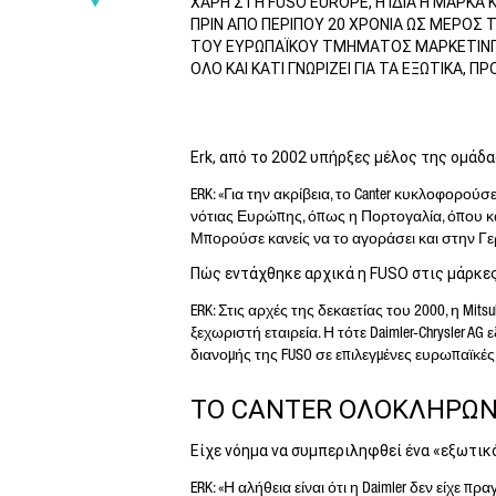
ΧΑΡΗ ΣΤΗ FUSO EUROPE, Η ΙΔΙΑ Η ΜΑΡΚΑ
ΠΡΙΝ ΑΠΟ ΠΕΡΙΠΟΥ 20 ΧΡΟΝΙΑ ΩΣ ΜΕΡΟΣ 
ΤΟΥ ΕΥΡΩΠΑΪΚΟΥ ΤΜΗΜΑΤΟΣ ΜΑΡΚΕΤΙΝΓΚ Κ
ΟΛΟ ΚΑΙ ΚΑΤΙ ΓΝΩΡΙΖΕΙ ΓΙΑ ΤΑ ΕΞΩΤΙΚΑ, 
Erk, από το 2002 υπήρξες μέλος της ομάδ
ERK: «Για την ακρίβεια, το Canter κυκλοφορούσ
* 
νότιας Ευρώπης, όπως η Πορτογαλία, όπου κα
Η 
Μπορούσε κανείς να το αγοράσει και στην Γερ
πρ
βά
Πώς εντάχθηκε αρχικά η FUSO στις μάρκες
πε
απ
ERK: Στις αρχές της δεκαετίας του 2000, η Mi
αν
ξεχωριστή εταιρεία. Η τότε Daimler-Chrysler A
πρ
διανομής της FUSO σε επιλεγμένες ευρωπαϊκές 
ΤΟ CANTER ΟΛΟΚΛΗΡΩΝ
Είχε νόημα να συμπεριληφθεί ένα «εξωτικ
ERK: «Η αλήθεια είναι ότι η Daimler δεν είχε π