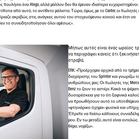
ς πουλήσει ένα Atego, αλλά μάλλον δεν θα έμεναν ιδιαίτερα ευχαριστημένοι
τίποτα από αυτό, το αντίθετο μάλιστα. Τώρα, όμως, με το Canter, οι πωλητές
ριαζε ακριβώς στις ανάγκες αυτού του στοχευόμενου κοινού και έτσι να
δεν το συνειδητοποίησαν όλοι αμέσως».
Μήπως αυτός είναι ένας ωραίος τ
να περιγράψει κανείς ότι ξεκινήσα
στραβά;
ERK: «Προέρχομαι αρχικά από το τμήμα
διαχείρισης του Sprinter και γνωρίζω τ
ανθρώπους μας: Οι πωλητές της Merce
Benz το ζουν το αστέρι. Κακά τα ψέματ
δυσαρέσκεια για το ότι ξαφνικά καλο
να προωθήσουν αυτό το υποτιθέμενο
«φτηνιάρικο όχημα» φυσικά και υπήρχ
Έπρεπε να πείσω κάποιους συναδέλ
μου. Εν τω μεταξύ, αυτό είναι εντελώς
θέμα, νομίζω».