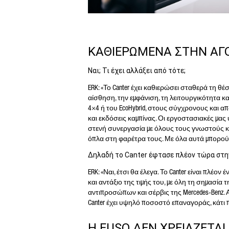
ΚΑΘΙΕΡΩΜΕΝΑ ΣΤΗΝ ΑΓΟ
Ναι; Τι έχει αλλάξει από τότε;
ERK: «Το Canter έχει καθιερώσει σταθερά τη θ
αίσθηση, την εμφάνιση, τη λειτουργικότητα 
4×4 ή του EcoHybrid, στους σύγχρονους και απ
και εκδόσεις καμπίνας. Οι εργοστασιακές μας 
στενή συνεργασία με όλους τους γνωστούς κ
όπλα στη φαρέτρα τους. Με όλα αυτά μπορούν
Δηλαδή το Canter έφτασε πλέον τώρα στη
ERK: «Ναι, έτσι θα έλεγα. Το Canter είναι πλέ
και αντάξιο της τιμής του, με όλη τη σημασία
αντιπροσώπων και σέρβις της Mercedes-Benz. Α
Canter έχει υψηλό ποσοστό επαναγοράς, κάτι που
Η FUSO ΔΕΝ ΧΡΕΙΑΖΕΤΑΙ