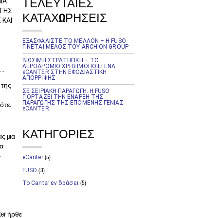
ΤΕΛΕΥΤΑΙΕΣ
ΙΑ
ΝΤΗΣ
ΚΑΤΑΧΩΡΗΣΕΙΣ
 ΚΑΙ
ΕΞΑΣΦΑΛΙΣΤΕ ΤΟ ΜΕΛΛΟΝ – Η FUSO
ΓΙΝΕΤΑΙ ΜΕΛΟΣ ΤΟΥ ARCHION GROUP
ΒΙΩΣΙΜΗ ΣΤΡΑΤΗΓΙΚΗ – ΤΟ
ΑΕΡΟΔΡΟΜΙΟ ΧΡΗΣΙΜΟΠΟΙΕΙ ΕΝΑ
r…
eCANTER ΣΤΗΝ ΕΦΟΔΙΑΣΤΙΚΗ
ΑΠΟΡΡΙΨΗΣ
 της
ΣΕ ΣΕΙΡΙΑΚΗ ΠΑΡΑΓΩΓΗ. Η FUSO
ΓΙΟΡΤΑΖΕΙ ΤΗΝ ΕΝΑΡΞΗ ΤΗΣ
ΠΑΡΑΓΩΓΗΣ ΤΗΣ ΕΠΟΜΕΝΗΣ ΓΕΝΙΑΣ
ότε.
ε
eCANTER.
ΚΑΤΗΓΟΡΙΕΣ
ας,
ας μια
τα
»
eCanter
(5)
FUSO
(3)
Το Canter εν δράσει
(5)
ter ήρθε