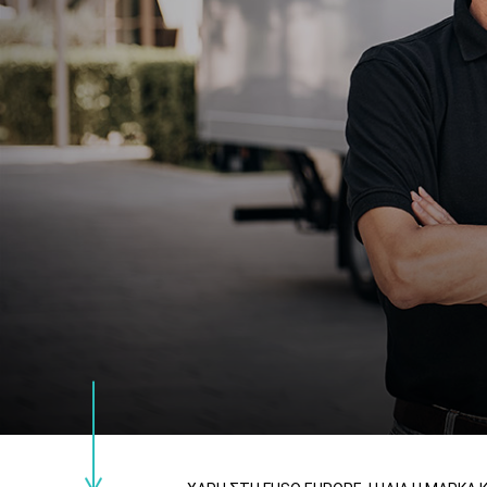
Κ
Η 
E-
Α
Τ